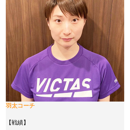
羽太コーチ
【戦績】