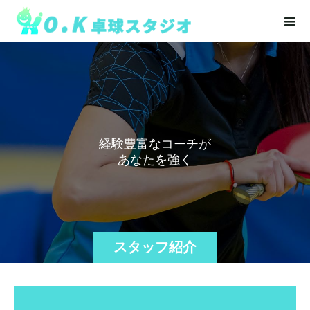
経
験
豊
富
な
コ
ー
チ
が
あ
な
た
を
強
く
し
ま
す
スタッフ紹介