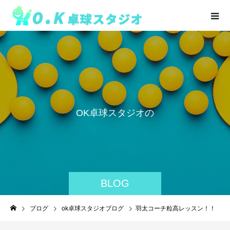
O
K
卓
球
ス
タ
ジ
オ
の
BLOG
ブログ
ok卓球スタジオブログ
羽太コーチ粒高レッスン！！