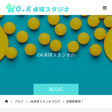
O
K
卓
球
ス
タ
ジ
オ
の
BLOG
ブログ
ok卓球スタジオブログ
水曜夜教室！