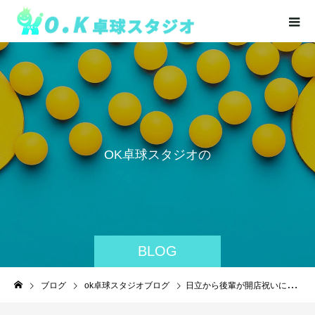
O
K
卓
球
ス
タ
ジ
オ
の
活
BLOG
ブログ
ok卓球スタジオブログ
日立から後輩が開店祝いに来てくれました！！