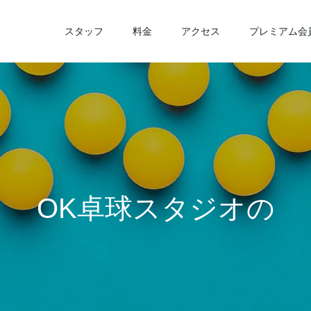
スタッフ
料金
アクセス
プレミアム会
O
K
卓
球
ス
タ
ジ
オ
の
活
動
を
掲
載
し
て