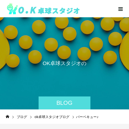
O
K
卓
球
ス
タ
ジ
オ
の
活
動
を
掲
載
BLOG
ブログ
ok卓球スタジオブログ
バーベキュー♪