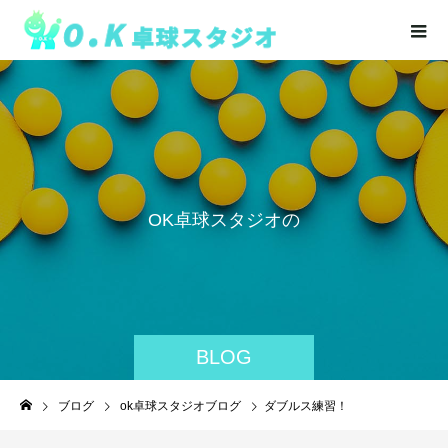
O
K
卓
球
ス
タ
ジ
オ
の
BLOG
ブログ
ok卓球スタジオブログ
ダブルス練習！