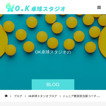
O
K
卓
球
ス
タ
ジ
オ
の
活
BLOG
ブログ
ok卓球スタジオブログ
ジュニア教室担当新コーチ加入！！