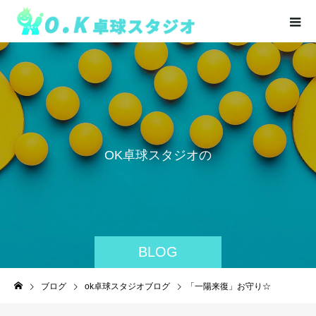
O
K
卓
球
ス
タ
ジ
オ
の
BLOG
ブログ
ok卓球スタジオブログ
「一陽来復」お守り☆