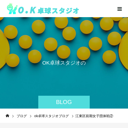
O
K
卓
球
ス
タ
ジ
オ
の
活
動
を
BLOG
ブログ
ok卓球スタジオブログ
江東区前期女子団体戦②