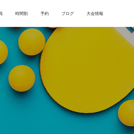
員
時間割
予約
ブログ
大会情報