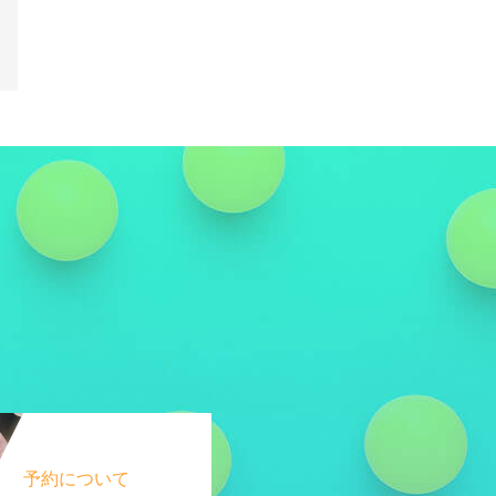
!
予約について